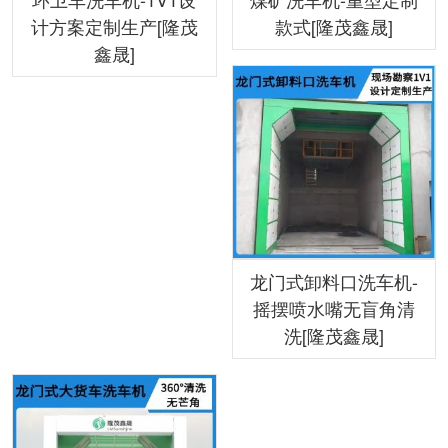
计方案定制生产[隆茂
款式[隆茂鑫晟]
鑫晟]
龙门式卸料口洗车机-
摇摆喷水嘴无盲角清
洗[隆茂鑫晟]