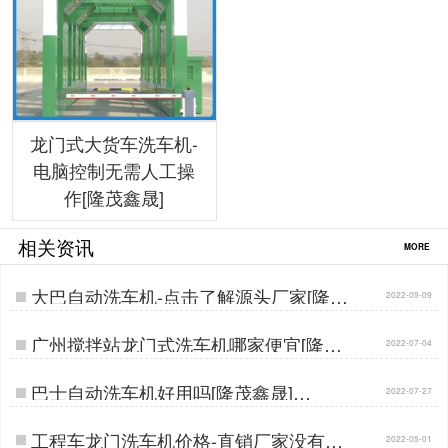
龙门式大货车洗车机-
电脑控制无需人工操
作[隆茂鑫晟]
相关资讯
MORE
大巴自动洗车机-点击了解源头厂家[隆茂
2022-09-09
鑫晟]…
广州搅拌站龙门式洗车机哪家便宜[隆茂
2022-07-04
鑫晟]…
巴士自动洗车机好用吗[隆茂鑫晟]…
2022-07-27
工程车龙门洗车机价格-直销厂家没有中
2022-05-01