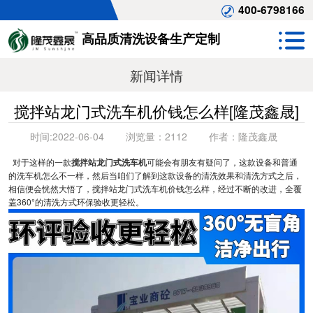
400-6798166
高品质清洗设备生产定制
新闻详情
搅拌站龙门式洗车机价钱怎么样[隆茂鑫晟]
时间:
2022-06-04
浏览量：
2112
作者：
隆茂鑫晟
对于这样的一款
搅拌站龙门式洗车机
可能会有朋友有疑问了，这款设备和普通
的洗车机怎么不一样，然后当咱们了解到这款设备的清洗效果和清洗方式之后，
相信便会恍然大悟了，搅拌站龙门式洗车机价钱怎么样，经过不断的改进，全覆
盖360°的清洗方式环保验收更轻松。