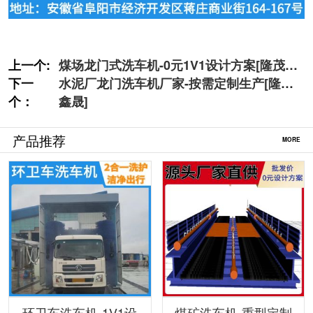
上一个:
煤场龙门式洗车机-0元1V1设计方案[隆茂鑫
下一
晟]
水泥厂龙门洗车机厂家-按需定制生产[隆茂
个：
鑫晟]
产品推荐
MORE
环卫车洗车机-1V1设
煤矿洗车机-重型定制