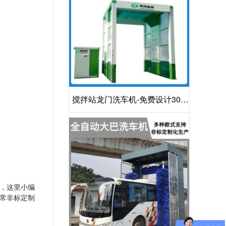
搅拌站龙门洗车机-免费设计30S
洁净方案[隆茂鑫晟]
，这里小编
常非标定制