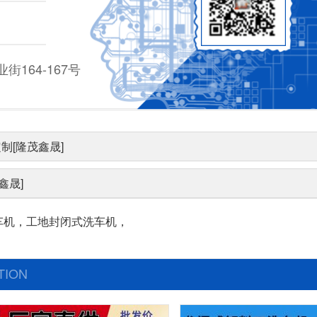
164-167号
制[隆茂鑫晟]
鑫晟]
车机，工地封闭式洗车机，
TION