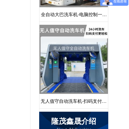
全自动大巴洗车机-电脑控制一键
启动清洗[隆茂鑫晟]
无人值守自动洗车机-扫码支付24
小时不停机洗车[隆茂鑫晟]
隆茂鑫晟介绍