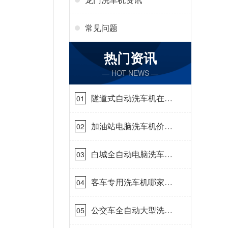
常见问题
热门资讯
— HOT NEWS —
隧道式自动洗车机在哪
01
里购买[隆茂鑫晟]
加油站电脑洗车机价格
02
怎么样[隆茂鑫晟]
白城全自动电脑洗车
03
机-ADV防冻冬季正常
使用[隆茂鑫晟]
客车专用洗车机哪家的
04
好[隆茂鑫晟]
公交车全自动大型洗车
05
机什么价钱[隆茂鑫晟]