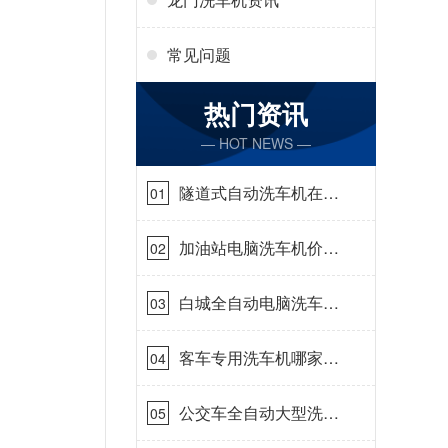
常见问题
热门资讯
— HOT NEWS —
隧道式自动洗车机在哪
01
里购买[隆茂鑫晟]
加油站电脑洗车机价格
02
怎么样[隆茂鑫晟]
白城全自动电脑洗车
03
机-ADV防冻冬季正常
使用[隆茂鑫晟]
客车专用洗车机哪家的
04
好[隆茂鑫晟]
公交车全自动大型洗车
05
机什么价钱[隆茂鑫晟]