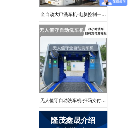
全自动大巴洗车机-电脑控制一键
启动清洗[隆茂鑫晟]
无人值守自动洗车机-扫码支付24
小时不停机洗车[隆茂鑫晟]
隆茂鑫晟介绍