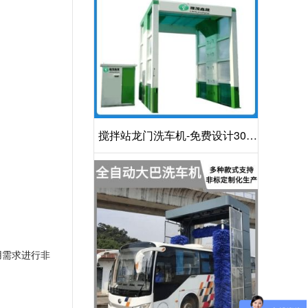
搅拌站龙门洗车机-免费设计30S
洁净方案[隆茂鑫晟]
用需求进行非