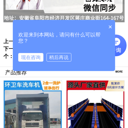
×
欢迎来到本网站，请问有什么可以帮
上一个:
龙门式工程洗车机-源头厂家支持定制[隆茂
您？
下一
鑫晟]
广州搅拌站车辆洗车机-源头厂家直供更实惠
个：
[隆茂鑫晟]
现在咨询
稍后再说
产品推荐
MORE