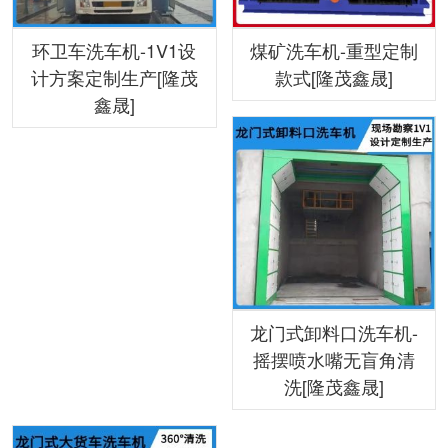
环卫车洗车机-1V1设
煤矿洗车机-重型定制
计方案定制生产[隆茂
款式[隆茂鑫晟]
鑫晟]
龙门式卸料口洗车机-
摇摆喷水嘴无盲角清
洗[隆茂鑫晟]