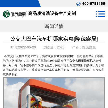
400-6798166
高品质清洗设备生产定制
新闻详情
公交大巴车洗车机哪家实惠[隆茂鑫晟]
时间:
2022-05-20
浏览量：
2028
作者：
隆茂鑫晟
不管是什么样的公交大巴车，面对现在的城市文明创建，都是需要保证干净整
洁的上路行驶的，其中很多的车车站单位都是会使用
公交大巴车洗车机
这款设
备，对于每一辆不洁净的车辆进行清洗，保证满足相关洁净出行的要求。对于很
多的车站单位来说，在采购公交大巴车洗车机的时候，都是想要选择一家价钱实
惠的购买的。