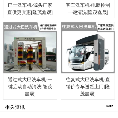
巴士洗车机-源头厂家
客车洗车机-电脑控制
直供更实惠[隆茂鑫晟]
一键清洗[隆茂鑫晟]
通过式大巴洗车机-一
往复式大巴洗车机-直
键启动自动清洗[隆茂
销价专车送货上门[隆
鑫晟]
茂鑫晟]
相关资讯
MORE