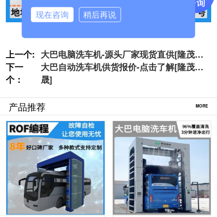
现在咨询
稍后再说
上一个:
大巴电脑洗车机-源头厂家现货直供[隆茂鑫
下一
晟]
大巴自动洗车机供货报价-点击了解[隆茂鑫
个：
晟]
产品推荐
MORE