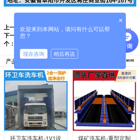
×
上一个:
全自动搅拌车洗车机-无需人工值守[隆茂鑫
欢迎来到本网站，请问有什么可以帮
下一
晟]
水泥搅拌车洗车机-厂家批发价更实惠[隆茂
您？
个：
鑫晟]
现在咨询
稍后再说
产品推荐
MORE
环卫车洗车机-1V1设
煤矿洗车机-重型定制