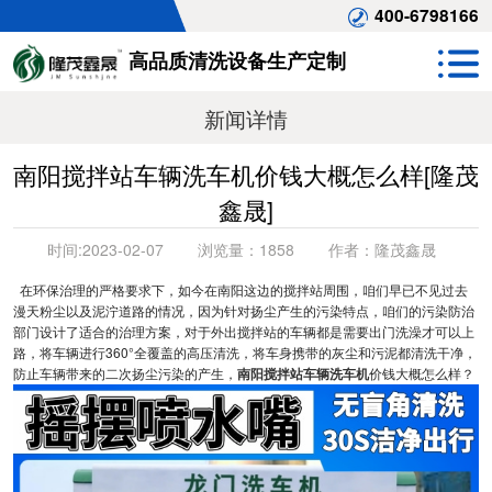
400-6798166
高品质清洗设备生产定制
新闻详情
南阳搅拌站车辆洗车机价钱大概怎么样[隆茂
鑫晟]
时间:
2023-02-07
浏览量：
1858
作者：
隆茂鑫晟
在环保治理的严格要求下，如今在南阳这边的搅拌站周围，咱们早已不见过去
漫天粉尘以及泥泞道路的情况，因为针对扬尘产生的污染特点，咱们的污染防治
部门设计了适合的治理方案，对于外出搅拌站的车辆都是需要出门洗澡才可以上
路，将车辆进行360°全覆盖的高压清洗，将车身携带的灰尘和污泥都清洗干净，
防止车辆带来的二次扬尘污染的产生，
南阳搅拌站车辆洗车机
价钱大概怎么样？