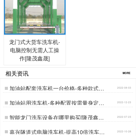
龙门式大货车洗车机-
电脑控制无需人工操
作[隆茂鑫晟]
相关资讯
MORE
加油站配套洗车机一台价格-多种款式按
2022-08-03
需定制[隆茂鑫晟]…
加油站用洗车机-多种配置按需量身定做
2022-12-23
[隆茂鑫晟]…
智能龙门洗车设备在哪里购买[隆茂鑫晟]
2022-07-23
…
嘉兴隧道式电脑洗车机-提高10倍洗车速
2022-10-28