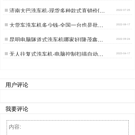
度[隆茂鑫晟]…
济南大巴洗车机-现货多种款式直销价[隆
2022-07-25
茂鑫晟]…
大货车洗车机多少钱-全国一台也是批发
2022-08-17
价[隆茂鑫晟]…
昆明电脑隧道式洗车机哪家好[隆茂鑫晟]
2022-09-24
…
无人往复式洗车机-电脑控制扫描自动清
2023-04-17
洗[隆茂鑫晟]…
用户评论
我要评论