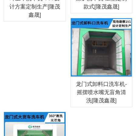
计方案定制生产[隆茂
款式[隆茂鑫晟]
鑫晟]
龙门式卸料口洗车机-
摇摆喷水嘴无盲角清
洗[隆茂鑫晟]