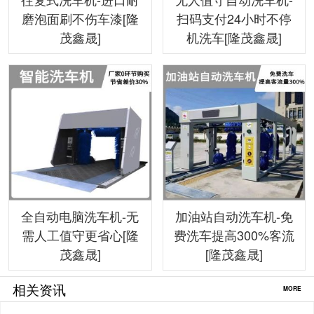
磨泡面刷不伤车漆[隆
扫码支付24小时不停
茂鑫晟]
机洗车[隆茂鑫晟]
全自动电脑洗车机-无
加油站自动洗车机-免
需人工值守更省心[隆
费洗车提高300%客流
茂鑫晟]
[隆茂鑫晟]
相关资讯
MORE