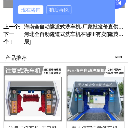
现在咨询
稍后再说
上一个:
海南全自动隧道式洗车机-厂家批发价直供
下一
[隆茂鑫晟]
河北全自动隧道式洗车机在哪里有卖[隆茂鑫
个：
晟]
产品推荐
MORE
往复式洗车机-进口耐
无人值守自动洗车机-