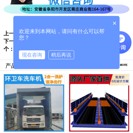
×
欢迎来到本网站，请问有什么可以帮
上一个:
公交巴士全自动洗车机哪家好[隆茂鑫晟]
您？
下一
搅拌车洗车机怎么选购[隆茂鑫晟]
个：
现在咨询
稍后再说
产品推荐
MORE