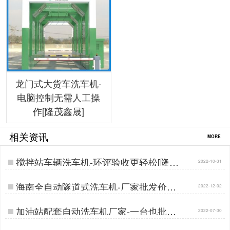
龙门式大货车洗车机-
电脑控制无需人工操
作[隆茂鑫晟]
相关资讯
MORE
搅拌站车辆洗车机-环评验收更轻松[隆茂
2022-10-31
鑫晟]…
海南全自动隧道式洗车机-厂家批发价直
2022-12-02
供[隆茂鑫晟]…
加油站配套自动洗车机厂家-一台也批发
2022-07-30
价[隆茂鑫晟]…