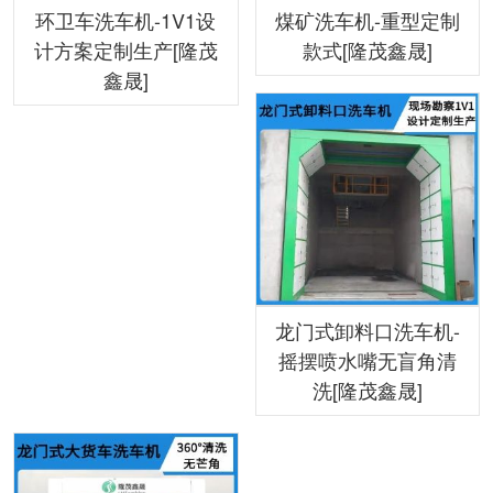
环卫车洗车机-1V1设
煤矿洗车机-重型定制
计方案定制生产[隆茂
款式[隆茂鑫晟]
鑫晟]
龙门式卸料口洗车机-
摇摆喷水嘴无盲角清
洗[隆茂鑫晟]