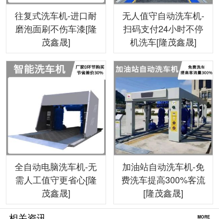
往复式洗车机-进口耐
无人值守自动洗车机-
磨泡面刷不伤车漆[隆
扫码支付24小时不停
茂鑫晟]
机洗车[隆茂鑫晟]
全自动电脑洗车机-无
加油站自动洗车机-免
需人工值守更省心[隆
费洗车提高300%客流
茂鑫晟]
[隆茂鑫晟]
相关资讯
MORE