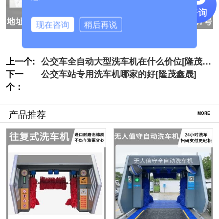
现在咨询
稍后再说
上一个:
公交车全自动大型洗车机在什么价位[隆茂鑫
下一
晟]
公交车站专用洗车机哪家的好[隆茂鑫晟]
个：
产品推荐
MORE