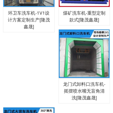
环卫车洗车机-1V1设
煤矿洗车机-重型定制
计方案定制生产[隆茂
款式[隆茂鑫晟]
鑫晟]
龙门式卸料口洗车机-
摇摆喷水嘴无盲角清
洗[隆茂鑫晟]