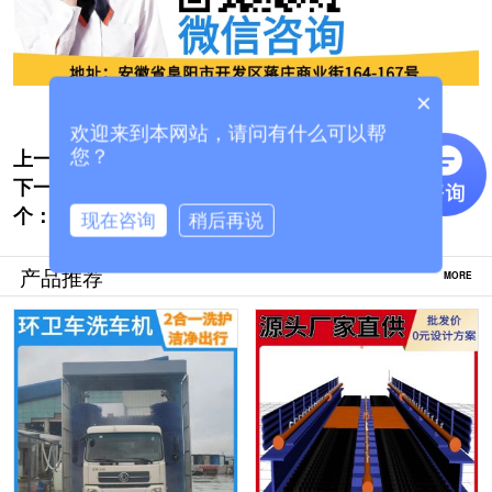
×
欢迎来到本网站，请问有什么可以帮
上一个:
合肥加油站智能洗车机多少钱[隆茂鑫晟]
您？
下一
大货车自动洗车设备-1V1设计方案定制生产
个：
[隆茂鑫晟]
现在咨询
稍后再说
产品推荐
MORE