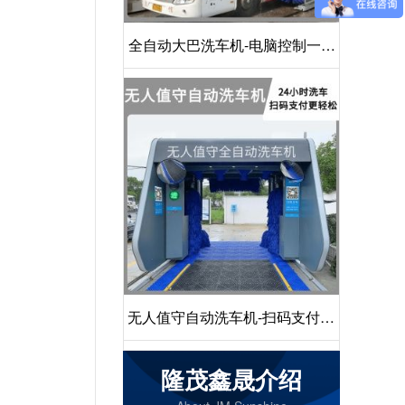
全自动大巴洗车机-电脑控制一键
启动清洗[隆茂鑫晟]
无人值守自动洗车机-扫码支付24
小时不停机洗车[隆茂鑫晟]
隆茂鑫晟介绍