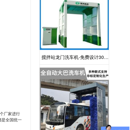
搅拌站龙门洗车机-免费设计30S
洁净方案[隆茂鑫晟]
个厂家进行
都是全国统一