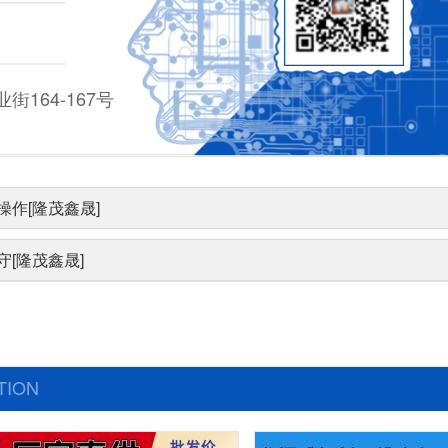
164-167号
作[隆茂鑫晟]
[隆茂鑫晟]
TION