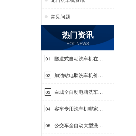
常见问题
热门资讯
— HOT NEWS —
隧道式自动洗车机在哪
01
里购买[隆茂鑫晟]
加油站电脑洗车机价格
02
怎么样[隆茂鑫晟]
白城全自动电脑洗车
03
机-ADV防冻冬季正常
使用[隆茂鑫晟]
客车专用洗车机哪家的
04
好[隆茂鑫晟]
公交车全自动大型洗车
05
机什么价钱[隆茂鑫晟]