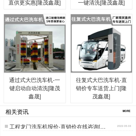
直供更实惠[隆茂鑫晟]
一键清洗[隆茂鑫晟]
通过式大巴洗车机-一
往复式大巴洗车机-直
键启动自动清洗[隆茂
销价专车送货上门[隆
鑫晟]
茂鑫晟]
相关资讯
MORE
工程龙门洗车机报价-直销价在线咨询[隆
2022-05-03
茂鑫晟]…