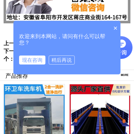
×
欢迎来到本网站，请问有什么可以帮
上一个:
混凝土搅拌站龙门洗车机多少钱[隆茂鑫晟]
您？
下一
电脑全自动洗车机报价-客服免费为您实时报
个：
价[隆茂鑫晟]
现在咨询
稍后再说
产品推荐
MORE