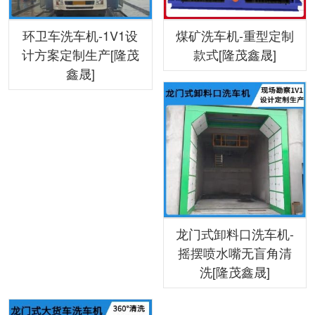
环卫车洗车机-1V1设
煤矿洗车机-重型定制
计方案定制生产[隆茂
款式[隆茂鑫晟]
鑫晟]
龙门式卸料口洗车机-
摇摆喷水嘴无盲角清
洗[隆茂鑫晟]