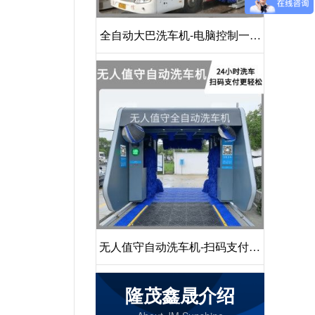
全自动大巴洗车机-电脑控制一键
启动清洗[隆茂鑫晟]
无人值守自动洗车机-扫码支付24
小时不停机洗车[隆茂鑫晟]
隆茂鑫晟介绍