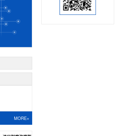
MORE+