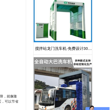
搅拌站龙门洗车机-免费设计30S
洁净方案[隆茂鑫晟]
障，就像隆
买，可以节省