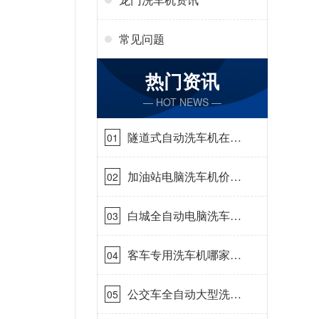
常见问题
热门资讯
— HOT NEWS —
隧道式自动洗车机在哪
01
里购买[隆茂鑫晟]
加油站电脑洗车机价格
02
怎么样[隆茂鑫晟]
白城全自动电脑洗车
03
机-ADV防冻冬季正常
使用[隆茂鑫晟]
客车专用洗车机哪家的
04
好[隆茂鑫晟]
公交车全自动大型洗车
05
机什么价钱[隆茂鑫晟]