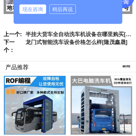
现在咨询
稍后再说
上一个:
半挂大货车全自动洗车机设备在哪里购买[隆
下一
茂鑫晟]
龙门式智能洗车设备价格怎么样[隆茂鑫晟]
个：
产品推荐
MORE