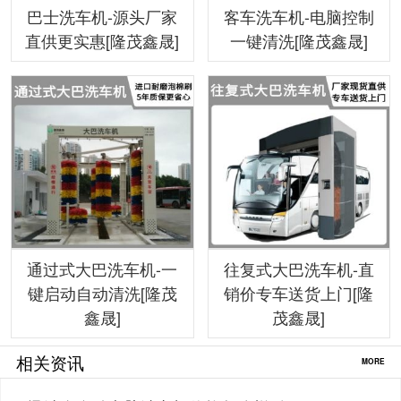
巴士洗车机-源头厂家
客车洗车机-电脑控制
直供更实惠[隆茂鑫晟]
一键清洗[隆茂鑫晟]
通过式大巴洗车机-一
往复式大巴洗车机-直
键启动自动清洗[隆茂
销价专车送货上门[隆
鑫晟]
茂鑫晟]
相关资讯
MORE