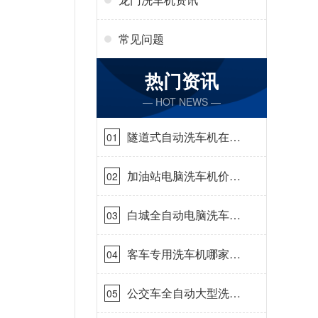
常见问题
热门资讯
— HOT NEWS —
隧道式自动洗车机在哪
01
里购买[隆茂鑫晟]
加油站电脑洗车机价格
02
怎么样[隆茂鑫晟]
白城全自动电脑洗车
03
机-ADV防冻冬季正常
使用[隆茂鑫晟]
客车专用洗车机哪家的
04
好[隆茂鑫晟]
公交车全自动大型洗车
05
机什么价钱[隆茂鑫晟]