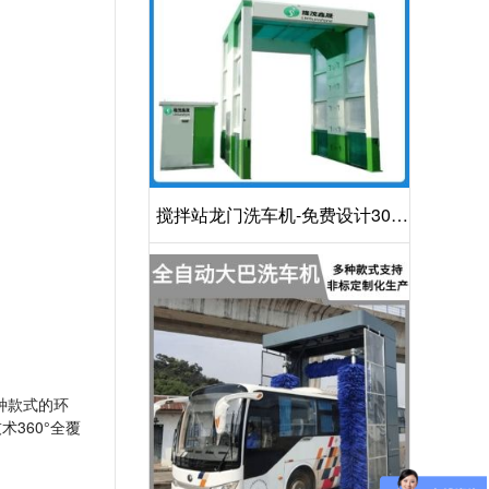
搅拌站龙门洗车机-免费设计30S
洁净方案[隆茂鑫晟]
种款式的环
360°全覆