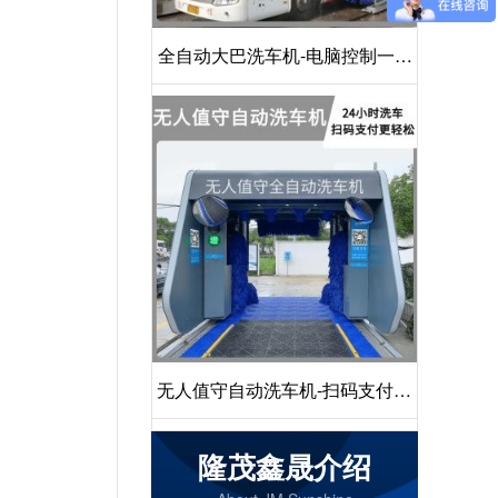
全自动大巴洗车机-电脑控制一键
启动清洗[隆茂鑫晟]
无人值守自动洗车机-扫码支付24
小时不停机洗车[隆茂鑫晟]
隆茂鑫晟介绍