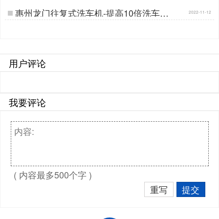
惠州龙门往复式洗车机-提高10倍洗车速
2022-11-12
度[隆茂鑫晟]…
用户评论
我要评论
( 内容最多500个字 )
重写
提交