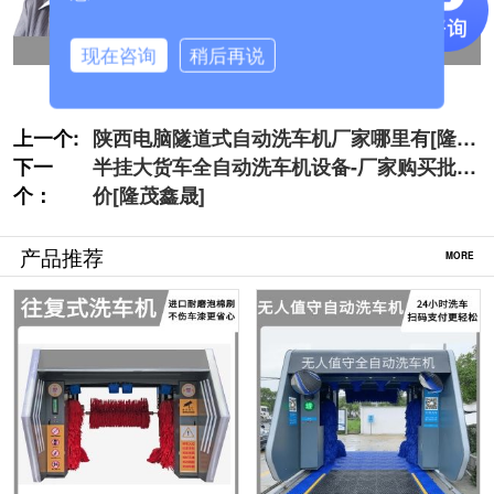
现在咨询
稍后再说
上一个:
陕西电脑隧道式自动洗车机厂家哪里有[隆茂
下一
鑫晟]
半挂大货车全自动洗车机设备-厂家购买批发
个：
价[隆茂鑫晟]
产品推荐
MORE