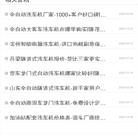
全自动洗车机厂家-1000+客户好口碑[隆
2022-05-30
茂鑫晟]…
全自动大客车洗车机在哪里购买[隆茂鑫
2022-12-23
晟]…
滨州智能电脑洗车机-进口泡棉刷质保五
2022-09-10
年[隆茂鑫晟]…
吕梁隧道式洗车机报价-货比三家更实惠
2022-07-24
[隆茂鑫晟]…
货车龙门式自动洗车机哪家比较好[隆茂
2022-10-19
鑫晟]…
山东全自动隧道式洗车机-超千家用户好
2023-02-09
口碑[隆茂鑫晟]…
全自动商混车龙门洗车机-免费设计定做
2022-08-15
生产[隆茂鑫晟]…
加油站配套洗车机价格表-源头厂商统一
2022-12-08
批发价[隆茂鑫晟]…