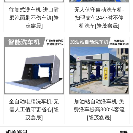
往复式洗车机-进口耐
无人值守自动洗车机-
磨泡面刷不伤车漆[隆
扫码支付24小时不停
茂鑫晟]
机洗车[隆茂鑫晟]
全自动电脑洗车机-无
加油站自动洗车机-免
需人工值守更省心[隆
费洗车提高300%客流
茂鑫晟]
[隆茂鑫晟]
相关资讯
MORE