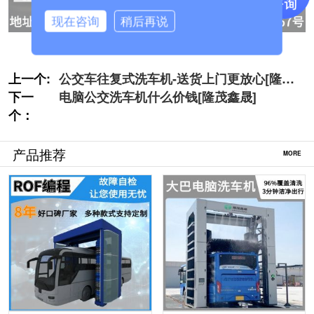
现在咨询
稍后再说
上一个:
公交车往复式洗车机-送货上门更放心[隆茂
下一
鑫晟]
电脑公交洗车机什么价钱[隆茂鑫晟]
个：
产品推荐
MORE