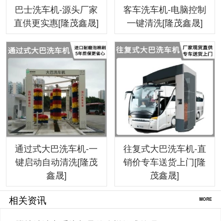
巴士洗车机-源头厂家
客车洗车机-电脑控制
直供更实惠[隆茂鑫晟]
一键清洗[隆茂鑫晟]
通过式大巴洗车机-一
往复式大巴洗车机-直
键启动自动清洗[隆茂
销价专车送货上门[隆
鑫晟]
茂鑫晟]
相关资讯
MORE