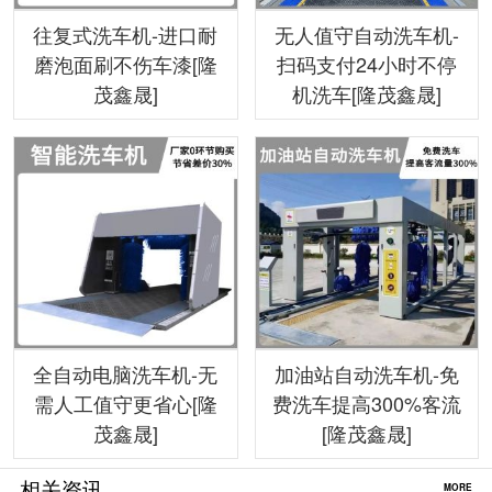
往复式洗车机-进口耐
无人值守自动洗车机-
磨泡面刷不伤车漆[隆
扫码支付24小时不停
茂鑫晟]
机洗车[隆茂鑫晟]
全自动电脑洗车机-无
加油站自动洗车机-免
需人工值守更省心[隆
费洗车提高300%客流
茂鑫晟]
[隆茂鑫晟]
相关资讯
MORE