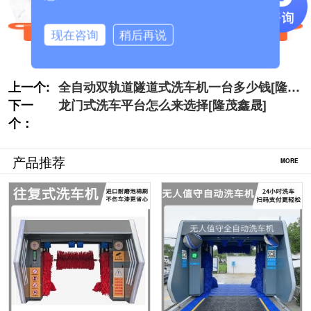
现在咨询
稍后再说
上一个:
全自动双轨道隧道式洗车机一台多少钱[隆茂
下一
鑫晟]
龙门式洗车平台怎么来选择[隆茂鑫晟]
个：
产品推荐
MORE