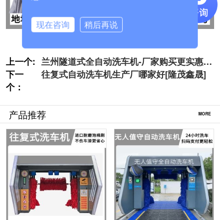
现在咨询
稍后再说
上一个:
兰州隧道式全自动洗车机-厂家购买更实惠
下一
[隆茂鑫晟]
往复式自动洗车机生产厂哪家好[隆茂鑫晟]
个：
产品推荐
MORE