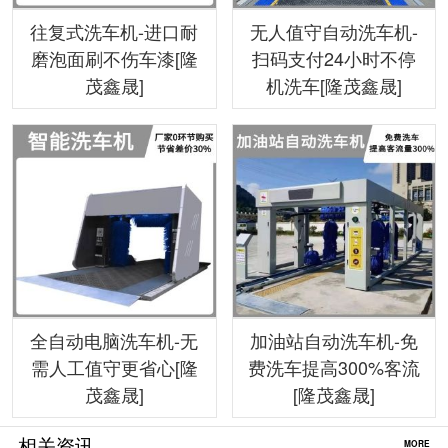
往复式洗车机-进口耐
无人值守自动洗车机-
磨泡面刷不伤车漆[隆
扫码支付24小时不停
茂鑫晟]
机洗车[隆茂鑫晟]
全自动电脑洗车机-无
加油站自动洗车机-免
需人工值守更省心[隆
费洗车提高300%客流
茂鑫晟]
[隆茂鑫晟]
相关资讯
MORE